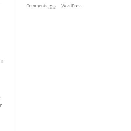
Comments
WordPress
RSS