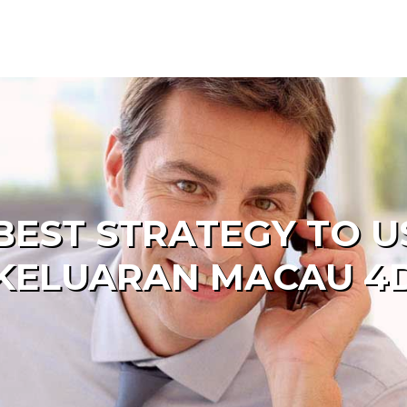
 BEST STRATEGY TO U
KELUARAN MACAU 4